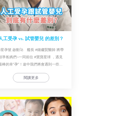
人工受孕 vs. 試管嬰兒 的差別？
#星孕號 啟動🚀 艦長 #鍾繼賢醫師 將帶
領準爸媽們~一同前往 #寶寶星球 ，遇見
最棒的幸"孕"！途中我們將會遇到一些關
卡~快搭上鍾醫師的星孕號飛船~一起順
閱讀更多
利晉級破關吧！準爸媽挑戰第一關！ ⭐很
多夫妻想要成為父母，必須透過醫學協
助，許多觀望中的準爸媽們常問：「人工
受孕與試管嬰兒有什麼不同嗎？」讓鍾醫
師用１分鐘的時間，告訴您通關密碼！