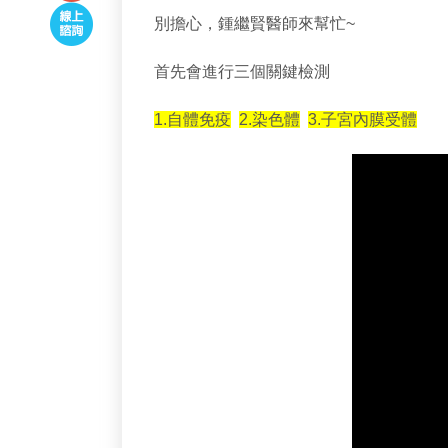
別擔心，鍾繼賢醫師來幫忙~
首先會進行三個關鍵檢測
1.自體免疫
2.
染色體
3.
子宮內膜受體