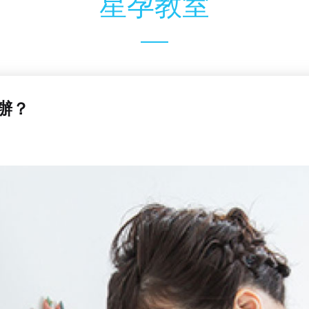
星孕教室
辦？