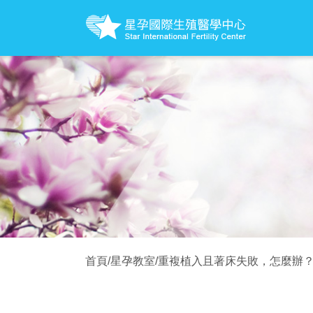
首頁
/
星孕教室
/
重複植入且著床失敗，怎麼辦