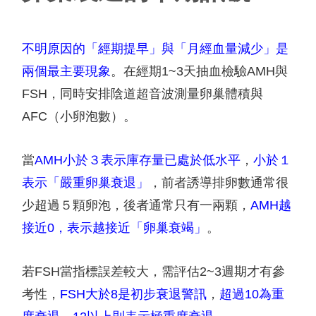
不明原因的「經期提早」與「月經血量減少」是
兩個最主要現象
。
在經期
1~3
天抽血檢驗
AMH
與
FSH
，同時安排陰道超音波測量卵巢體積與
AFC
（小卵泡數）。
當
AMH
小於３表示庫存量已處於低水平
，
小於１
表示「嚴重卵巢衰退」
，前者誘導排卵數通常很
少超過５顆卵泡，後者通常只有一兩顆，
AMH
越
接近
0
，表示越接近「卵巢衰竭」
。
若
FSH
當指標誤差較大，需評估
2~3
週期才有參
考性，
FSH
大於
8
是初步衰退警訊
，
超過
10
為重