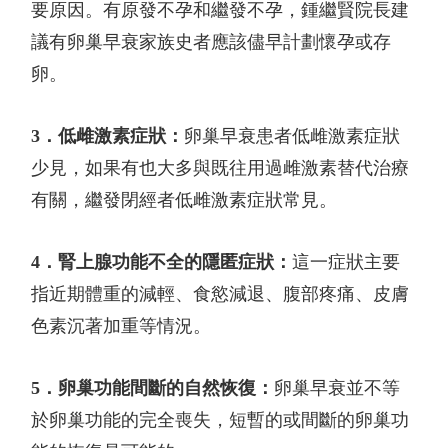
要原因。有原發不孕和繼發不孕，鍾繼賢院長建
議有卵巢早衰家族史者應該儘早計劃懷孕或存
卵。
3．
低雌激素症狀：
卵巢早衰患者低雌激素症狀
少見，如果有也大多與既往用過雌激素替代治療
有關，繼發閉經者低雌激素症狀常見。
4．
腎上腺功能不全的隱匿症狀：
這一症狀主要
指近期體重的減輕、食慾減退、腹部疼痛、皮膚
色素沉著加重等情況。
5．
卵巢功能間斷的自然恢復：
卵巢早衰並不等
於卵巢功能的完全喪失，短暫的或間斷的卵巢功