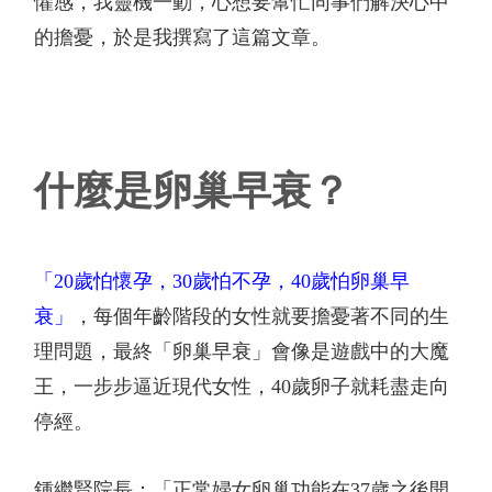
懼感，我靈機一動，心想要幫忙同事們解決心中
的擔憂，於是我撰寫了這篇文章。
什麼是卵巢早衰？
「
20
歲怕懷孕，
30
歲怕不孕，
40
歲怕卵巢早
衰」
，每個年齡階段的女性就要擔憂著不同的生
理問題，最終「卵巢早衰」會像是遊戲中的大魔
王，一步步逼近現代女性，
40
歲卵子就耗盡走向
停經。
鍾繼賢院長：「正常婦女卵巢功能在
37
歲之後開