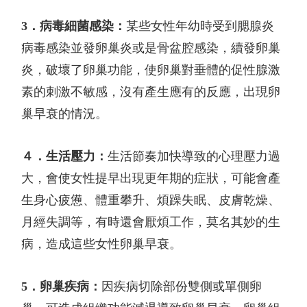
3
．病毒細菌感染：
某些女性年幼時受到腮腺炎
病毒感染並發卵巢炎或是骨盆腔感染，續發卵巢
炎，破壞了卵巢功能，使卵巢對垂體的促性腺激
素的刺激不敏感，沒有產生應有的反應，出現卵
巢早衰的情況。
４．生活壓力：
生活節奏加快導致的心理壓力過
大，會使女性提早出現更年期的症狀，可能會產
生身心疲憊、體重攀升、煩躁失眠、皮膚乾燥、
月經失調等，有時還會厭煩工作，莫名其妙的生
病，造成這些女性卵巢早衰。
5
．卵巢疾病：
因疾病切除部份雙側或單側卵