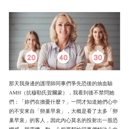
星孕教室
那天我身邊的護理師同事們爭先恐後的抽血驗
AMH
（抗穆勒氏賀爾蒙），我看到後不禁問她
們：「妳們在擔憂什麼？」一問才知道她們心中
的不安來自「卵巢早衰」，大概是看了太多「卵
巢早衰」的客人，因此內心莫名的投射出一股恐