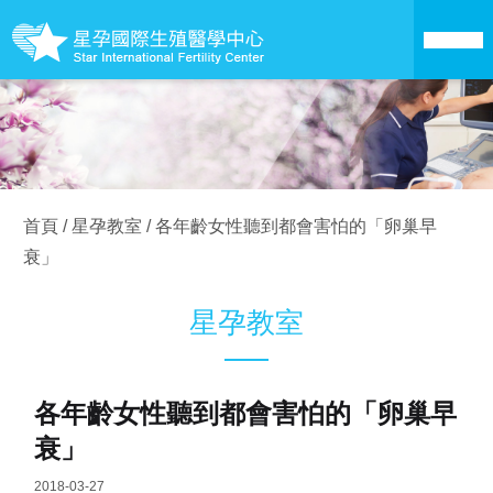
關於星孕
醫療技術
首頁
/
星孕教室
/
各年齡女性聽到都會害怕的「卵巢早
衰」
成為準父母
星孕教室
卵子銀行
愛心捐卵
各年齡女性聽到都會害怕的「卵巢早
衰」
成功案例
2018-03-27