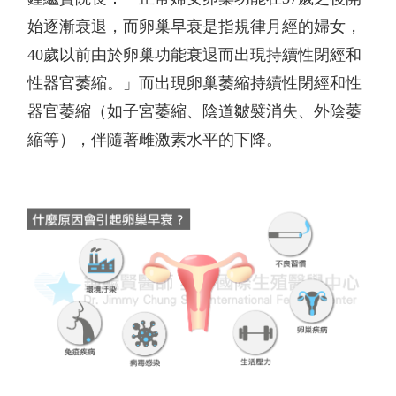
始逐漸衰退，而卵巢早衰是指規律月經的婦女，
40
歲以前由於卵巢功能衰退而出現持續性閉經和
性器官萎縮。」而出現卵巢萎縮持續性閉經和性
器官萎縮（如子宮萎縮、陰道皺襞消失、外陰萎
縮等），伴隨著雌激素水平的下降。