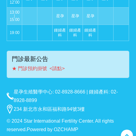
12:00
13:00
｜
星孕
星孕
星孕
15:00
鍾婦產
鍾婦產
鍾婦產
19:00
科
科
科
門診最新公告
★ 門診預約掛號 <請點>
星孕生殖醫學中心: 02-8928-8666 | 鍾婦產科: 02-
8928-8899
234 新北市永和區福和路94號3樓
© 2024 Star International Fertility Center. All rights
reserved.
Powered by
OZCHAMP
expand_less