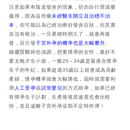
注意如果有陰道發炎的現象，切勿自行買成藥
服用，因為這些藥
未經醫生開立且治標不治
本
，你可能以為已經治療好發炎症狀，但其實
並沒有根治，一旦累積時間久了，就會再復
發，且引發
子宮外孕的機率也是大幅攀升
。
鍾繼賢醫師也強調，想要懷孕的女性，最好不
要太晚才生小孩，一般
25
～
34
歲是最適合懷孕
生子的年紀，如果超過
35
歲以上就會成為高齡
產婦，懷孕機率就會大幅降低，屆時就需要利
用
人工受孕
或
試管嬰兒
的方式助孕，如果已經
有懷孕生子計劃，生產後復原速度也會比較
快，並且遠離子宮外孕這顆不定時炸彈！