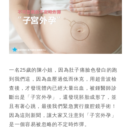
星孕教室
一名
25
歲的陳小姐，因為肚子痛臉色發白的跑
到我們這，因為血壓過低而休克，用超音波檢
查後，才發現體內已經大量出血，被鍾醫師診
斷出是「子宮外孕」，還發現胚胎成形了，並
且有著心跳，最後我們緊急實行腹腔鏡手術！
因為這則新聞，讓大家又注意到「子宮外孕」
是一個容易被忽略的不定時炸彈。