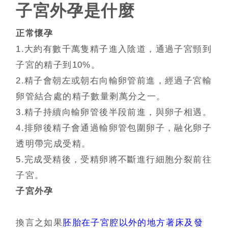
子宮外孕是什麼
正常懷孕
1.
大約有
數千萬
隻精子進入陰道，通過子宮頸到
子宮的精子到10
%
。
2.
精子會朝左或朝右向輸卵管前進，經過子宮輸
卵管結合處的精子數量剩萬分之一。
3.
精子持續向輸卵管後半段前進，與卵子相遇。
4.
排卵後精子會通過輸卵管包圍卵子，融化卵子
透明帶完成受精。
5.
完成受精後，受精卵將不斷進行細胞分裂前往
子宮。
子宮外孕
換言之如果
胚胎在子宮腔以外的地方著床及發