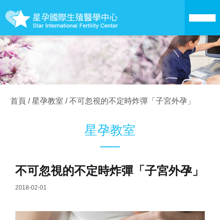
關於星孕
醫療技術
首頁
/
星孕教室
/
不可忽視的不定時炸彈「子宮外孕」
成為準父母
星孕教室
卵子銀行
不可忽視的不定時炸彈「子宮外孕」
愛心捐卵
2018-02-01
成功案例