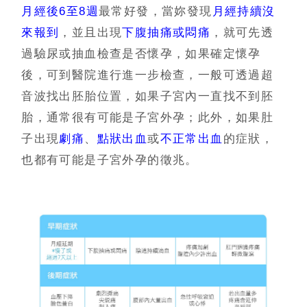
月經後
6
至
8
週
最常好發，當妳發現
月經持續沒
來報到
，並且出現
下腹抽痛或悶痛
，就可先透
過驗尿或抽血檢查是否懷孕，如果確定懷孕
後，可到醫院進行進一步檢查，一般可透過超
音波找出胚胎位置，如果子宮內一直找不到胚
胎，通常很有可能是子宮外孕；此外，如果肚
子出現
劇痛
、
點狀出血
或
不正常出血
的症狀，
也都有可能是子宮外孕的徵兆。