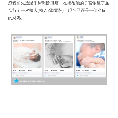
療程前先透過手術剝除肌瘤，在術後她的子宮恢復了並
進行了一次植入
(
植入
2
顆囊胚
)
，現在已經是一個小孩
的媽媽。