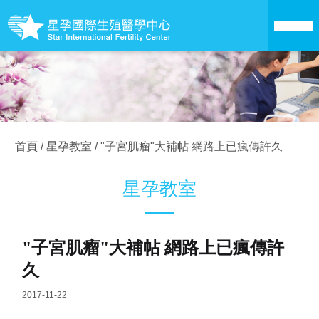
關於星孕
醫療技術
首頁
/
星孕教室
/
"子宮肌瘤"大補帖 網路上已瘋傳許久
成為準父母
星孕教室
卵子銀行
"子宮肌瘤"大補帖 網路上已瘋傳許
愛心捐卵
久
成功案例
2017-11-22