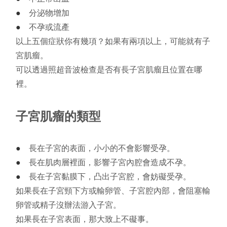
●
分泌物增加
●
不孕或流產
以上五個症狀你有幾項？如果有兩項以上，可能就有子
宮肌瘤。
可以透過照超音波檢查是否有長子宮肌瘤且位置在哪
裡。
子宮肌瘤的類型
●
長在子宮的表面，小小的不會影響受孕。
●
長在肌肉層裡面，影響子宮內腔會
造成
不孕。
●
長在子宮黏膜下，凸出子宮腔，會妨礙受孕
。
如果長在子宮頸下方或輸卵管、子宮腔內部，會阻塞輸
卵管或精子沒辦法游入子宮。
如果長在子宮表面，那大致上不礙事。