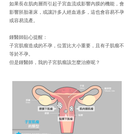
如果長在肌肉層而引起子宮血流
或影響
內膜的機能，會
影響
胚胎著床，或讓
許多人
經血過多，這也會容易不孕
或容易流產。
鍾醫師貼心提醒：
子宮肌瘤造成的
不孕，位置比大小重要，且
有子肌瘤不
等於不孕。
但是鍾醫師，我的子宮肌瘤該怎麼治療呢？