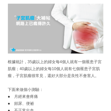
星孕教室
根據統計，
35
歲以上的婦女每
4
個人就有一個罹患子宮
肌瘤
；40歲以上的婦女每10個人就有七個罹患子宮肌
瘤，子宮肌瘤很常見，還好大部分是良性不會害人
。
下面來做個小測驗：
●
月經來會疼痛
●
頻尿、便祕
●
不正常出血