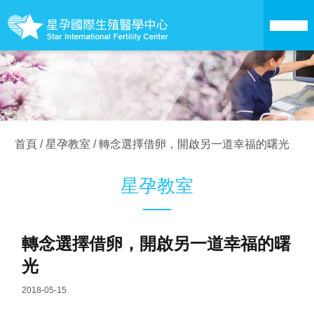
關於星孕
醫療技術
首頁
/
星孕教室
/
轉念選擇借卵，開啟另一道幸福的曙光
成為準父母
星孕教室
卵子銀行
轉念選擇借卵，開啟另一道幸福的曙
愛心捐卵
光
成功案例
2018-05-15