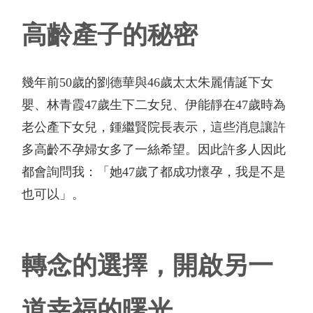
高齡產子的秘密
幾年前
50
歲的劉德華與
46
歲太太朱麗倩誕下女
嬰、林青霞
47
歲生下二女兒
、伊能靜在
47
歲時為
老公產下女兒，鍾繼賢院長表示，這些消息讓許
多高齡不孕婦女多了一絲希望。因此許多人因此
都會詢問我：「她
47
歲了都成功懷孕，我是不是
也可以」。
轉念的選擇，開啟另一
道幸福的曙光