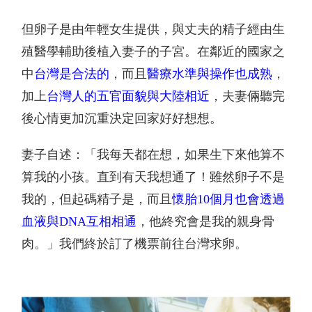
但卵子是由年輕女生提供，與丈夫的精子經由生
殖醫學輔助後植入妻子的子宮。
在鄰近的國家之
中
台灣是合法的
，而且
醫療水準與操作也成熟
，
加上
台灣人的五官面貌與大陸相近
，夫妻倆聽完
後心情更加沉重決定回家好好想想。
妻子自述：「我每天都在想，如果生下來他算不
算我的小孩。直到有天我想通了！雖然卵子不是
我的，但起碼精子是，而且
懷胎
10
個月也會透過
血液與
DNA
互相相通
，他終究會是我的親身骨
肉。」我們終於訂了機票前往台灣求卵。