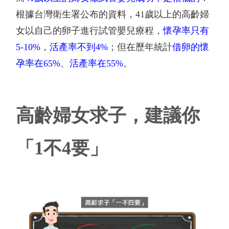
根據台灣衛生署公布的資料，
41
歲以上的高齡婦
女以自己的卵子進行試管嬰兒療程，
懷孕率只有
5-10%
，
活產率不到
4%
；但在歷年統計
借卵的懷
孕率在
65%
、
活產率在
55%
。
高齡婦女求子，建議你
「
1
不
4
要」