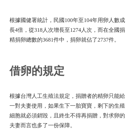
根據國健署統計，民國
100
年至
104
年用卵人數成
長
4
倍，從
318
人次增長至
1274
人次，而在全國捐
精捐卵總數的
3681
件中，捐卵就佔了
2737
件。
借卵的規定
根據台灣人工生殖法規定，捐贈者的精卵只能給
一對夫妻使用，如果生下一胎寶寶，剩下的生殖
細胞就必須銷毀，且終生不得再捐贈，對求卵的
夫妻而言也多了一份保障。