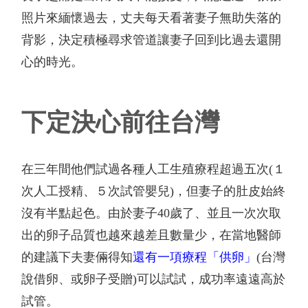
照片來緬懷過去，丈夫每天看著妻子無助失落的
背影，決定積極尋求管道讓妻子回到比過去還開
心的時光。
下定決心前往台灣
在三年間他們試過各種人工生殖療程超過五次
(
１
次人工授精、５次試管嬰兒
)
，但妻子的肚皮始終
沒有半點起色。由於妻子
40
歲了、並且一次次取
出的卵子品質也越來越差且數量少，在當地醫師
的建議下夫妻倆得知
還有一項療程「供卵」
(
台灣
說借卵、或卵子受贈
)
可以試試，成功率遠遠高於
試管。