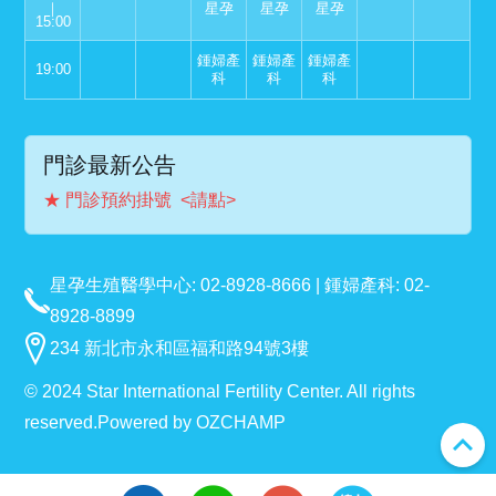
｜
星孕
星孕
星孕
15:00
鍾婦產
鍾婦產
鍾婦產
19:00
科
科
科
門診最新公告
★ 門診預約掛號 <請點>
星孕生殖醫學中心: 02-8928-8666 | 鍾婦產科: 02-
8928-8899
234 新北市永和區福和路94號3樓
© 2024 Star International Fertility Center. All rights
reserved.
Powered by
OZCHAMP
expand_less