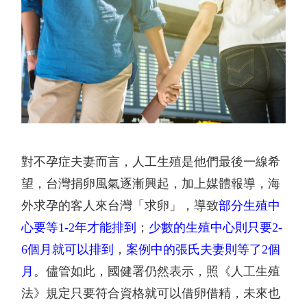
對不孕症夫妻而言，人工生殖是他們最後一線希
望，台灣捐卵風氣逐漸興起，加上媒體報導，海
外求孕的客人來台灣「求卵」，導致
部分生殖中
心要等
1-2
年才能排到
；
少數的生殖中心則只要
2-
6
個月就可以排到
，
案例中的張氏夫妻則等了
2
個
月
。儘管如此，國健署仍然表示，照《人工生殖
法》規定只要符合資格就可以借卵借精，未來也